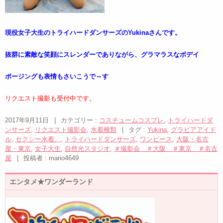
現役女子大生のトライハードダンサーズのYukinaさんです。
抜群に素敵な笑顔にスレンダーでありながら、グラマラスなボデイ
ポージングも表情もさいこうで～す
リクエスト撮影も受付中です。
2017年9月11日
|
カテゴリー :
コスチュームコスプレ
,
トライハードダ
ンサーズ
,
リクエスト撮影会
,
水着種類
|
タグ :
Yukina
,
グラビアアイド
ル
,
セクシー水着、
,
トライハードダンサーズ
,
ワンピース
,
大阪・名古
屋・東京
,
女子大生
,
自然光スタジオ
,
＃撮影会 ＃大阪 ＃東京 ＃名古
屋
|
投稿者 : mario4649
エンタメ★ワンダーランド