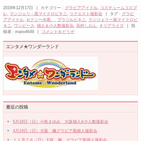
2018年12月17日
|
カテゴリー :
グラビアアイドル
,
コスチュームコスプ
レ
,
ランジェリ－風マイクロビキニ
,
リクエスト撮影会
|
タグ :
グラビ
アアイドル
,
セクシー水着、
,
ブラジルビキニ
,
ランジェリー風マイクロビ
キニ
,
ワンピース
,
個人＆小人数撮影会
,
高村しおん
,
＃リアライズ
|
投
稿者 : mario4649
|
コメントをどうぞ
エンタメ★ワンダーランド
最近の投稿
5月18日（日）小島まゆみ 大阪個人&少人数撮影会
4月24日（日）大阪 楓グラビア風個人撮影会
１１月２８（日）大阪 楓 グラビア風個人撮影会