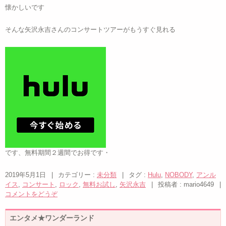
懐かしいです
そんな矢沢永吉さんのコンサートツアーがもうすぐ見れる
です、無料期間２週間でお得です・
2019年5月1日
|
カテゴリー :
未分類
|
タグ :
Hulu
,
NOBODY
,
アンル
イス
,
コンサート
,
ロック
,
無料お試し
,
矢沢永吉
|
投稿者 : mario4649
|
コメントをどうぞ
エンタメ★ワンダーランド