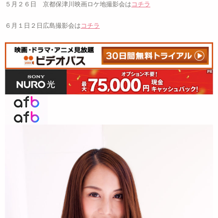
５月２６日 京都保津川映画ロケ地撮影会は
コチラ
６月１日２日広島撮影会は
コチラ