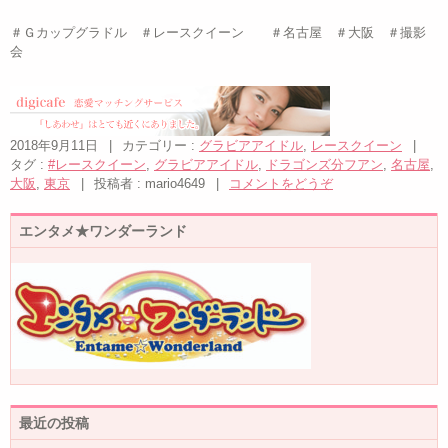
＃Ｇカップグラドル ＃レースクイーン ＃名古屋 ＃大阪 ＃撮影
会
2018年9月11日
|
カテゴリー :
グラビアアイドル
,
レースクイーン
|
タグ :
#レースクイーン
,
グラビアアイドル
,
ドラゴンズ分フアン
,
名古屋
,
大阪
,
東京
|
投稿者 : mario4649
|
コメントをどうぞ
エンタメ★ワンダーランド
最近の投稿