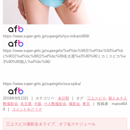
https://www.super-girls.jp/supergirls/tyo-mikami909/
https://www.super-girls.jp/supergirls/%ef%bc%99月%ef%bc%93%ef%b
c%90日%ef%bc%88日%ef%bc%89名古屋%e3%80%80ミカミスピカ%e
3%80%80個人%ef%bc%86/
https://www.super-girls.jp/supergirls/osa-spika/
2019年9月13日
|
カテゴリー :
未分類
|
タグ :
三上スピカ
,
個人＆小人
数撮影会
,
名古屋
,
大阪
,
小人数撮影会
,
撮影会
,
東京
|
投稿者 : mario464
9
|
コメントをどうぞ
三上スピカ撮影会＆ライブ、オフ会スケジュール