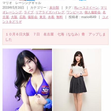
マリオ レーシングギャル
2019年5月16日
|
カテゴリー :
未分類
|
タグ :
#レースクイーン
,
マリ
オレーシング
,
ライブ
,
リアライズハイレグ
,
ワンピース
,
個人撮影会
,
名
古屋
,
大阪
,
広島
,
撮影会
,
東京
,
水着
,
無料
|
投稿者 : mario4649
|
コメ
ントをどうぞ
１０月６日大阪 ７日 名古屋 七海（ななみ）青 アップしま
した