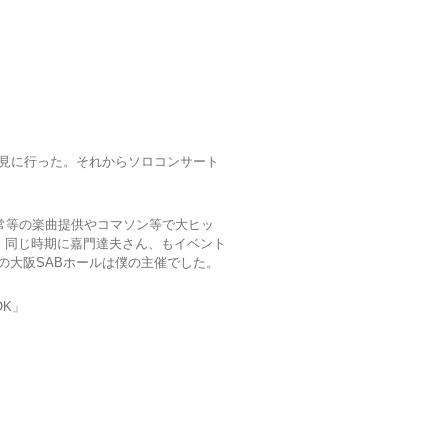
り見に行った。それからソロコンサート
常等の楽曲提供やコマソン等で大ヒッ
た。同じ時期に嘉門達夫さん、もイベント
の大阪SABホールは僕の主催でした。
K」