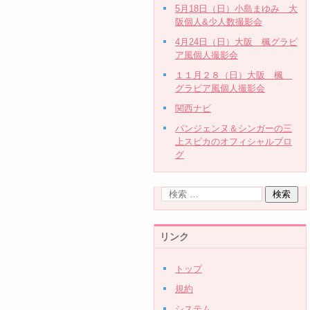
5月18日（日）小島まゆみ 大
阪個人&少人数撮影会
4月24日（日）大阪 楓グラビ
ア風個人撮影会
１１月２８（日）大阪 楓
グラビア風個人撮影会
関西ナビ
パンジェンヌ＆シンガーの三
上スピカのオフィシャルブロ
グ
リンク
トップ
規約
システム