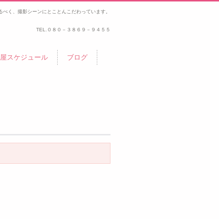
るべく、撮影シーンにとことんこだわっています。
TEL.
０８０－３８６９－９４５５
屋スケジュール
ブログ