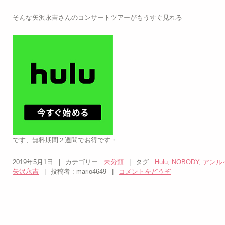
そんな矢沢永吉さんのコンサートツアーがもうすぐ見れる
です、無料期間２週間でお得です・
2019年5月1日
|
カテゴリー :
未分類
|
タグ :
Hulu
,
NOBODY
,
アンル
矢沢永吉
|
投稿者 : mario4649
|
コメントをどうぞ