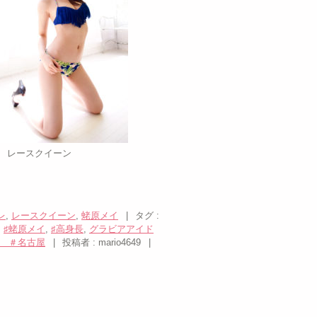
レ
,
レースクイーン
,
蛯原メイ
|
タグ :
,
♯蛯原メイ
,
♯高身長
,
グラビアアイド
 ＃名古屋
|
投稿者 : mario4649
|