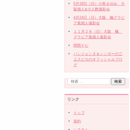
5月18日（日）小島まゆみ 大
阪個人&少人数撮影会
4月24日（日）大阪 楓グラビ
ア風個人撮影会
１１月２８（日）大阪 楓
グラビア風個人撮影会
関西ナビ
パンジェンヌ＆シンガーの三
上スピカのオフィシャルブロ
グ
リンク
トップ
規約
システム